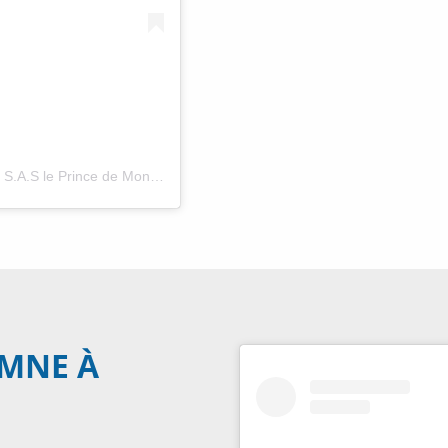
Une publication partagée par Collection de voitures de S.A.S le Prince de Monaco (@collectionvoituresprincemonaco)
OMNE À