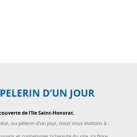
 PELERIN D’UN JOUR
couverte de l’île Saint-Honorat.
teur, ou pèlerin d’un jour, nous vous invitons à :
vrir et contempler la beauté du site, sa flore