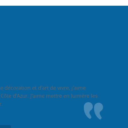
écoration et d’art de vivre, j’aime
ôte d’Azur. J’aime mettre en lumière les
r.