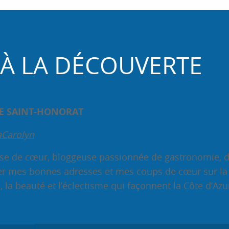
 LA DÉCOUVERTE
ILE SAINT-HONORAT
aCarolyn
e de cœur, bloggeuse passionnée de gastronomie, de d
er mes bonnes adresses et mes coups de cœur sur la C
, la beauté et l’éclectisme qui façonnent la Côte d’Azu