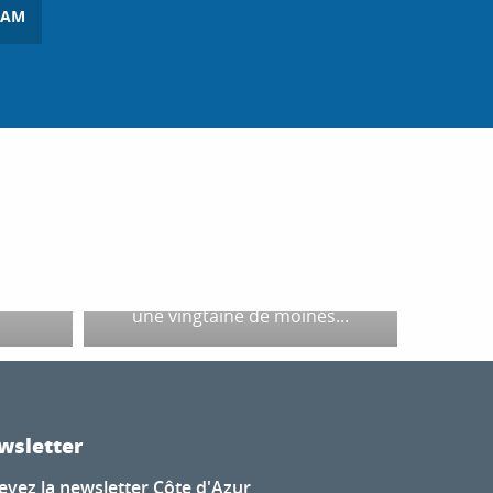
RAM
ES
ESCAPADE : UNE JOURNÉE
NNES
SUR L’ÎLE SAINTE-
MARGUERITE !
vec un
À seulement 20 minutes de
st le
Cannes en bateau, les îles de
osées
Lérins offrent un paysage
 Entre
spectaculaire. Saint-Honorat, la
ites la
plus petite des deux îles, abrite
une vingtaine de moines...
wsletter
evez la newsletter Côte d'Azur