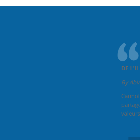
À
DE L’
By Abl
Cannois
partag
valeurs