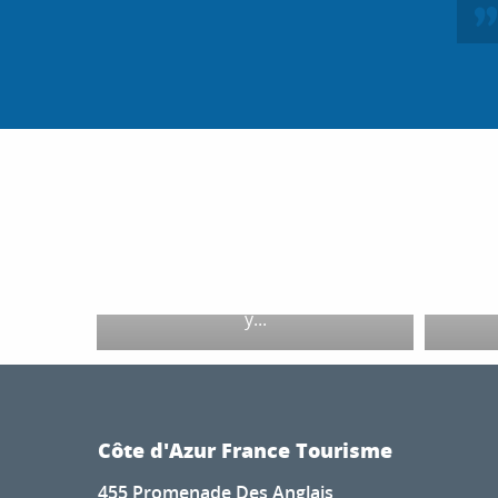
LES MEILLEURS SPOTS
INSTAGRAM DE CANNES
5
A
Bord de mer, îles, relief et
patrimoine. Voici les quatre
Une r
atouts qui font de Cannes un
en ple
régal pour les photographes.
émer
Chaque photographe a ses
qui 
habitudes et préférences, mais il
Les él
y...
Côte d'Azur France Tourisme
455 Promenade Des Anglais