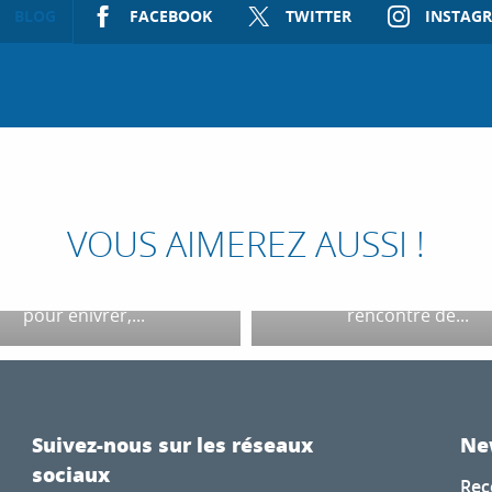
BLOG
FACEBOOK
TWITTER
INSTAG
DÉCOUVRIR CANN
 IDÉES DE BALADES
AUTREMENT AVEC CA
UTOUR DE CANNES
GREETERS
oche rouge feu, un mimosa
Des balades originales a
ine floraison, une eau vert
habitant, bénévole, tel e
VOUS AIMEREZ AUSSI !
aude, une faune sauvage
concept des visites prop
n’a pas peur de s’exhiber…
par les Cannes Greeters.
éments se plient en quatre
partage et authenticité, fa
pour enivrer,...
rencontre de...
Suivez-nous sur les réseaux
Ne
sociaux
Rec