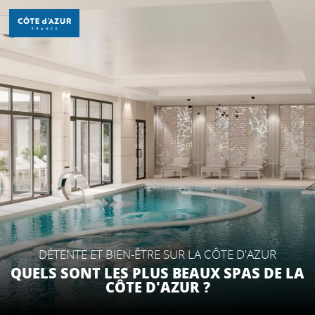
Aller
au
contenu
principal
DÉCOUVRIR
À FAIRE
SÉJOURNER
DÉTENTE ET BIEN-ÊTRE SUR LA CÔTE D'AZUR
QUELS SONT LES PLUS BEAUX SPAS DE LA
CÔTE D'AZUR ?