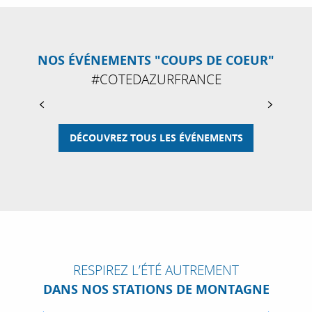
TOUR DE FRANCE FEMMES 2026
NOS ÉVÉNEMENTS "COUPS DE COEUR"
Les 8 et 9 août 2026, le Tour de France Femmes
#COTEDAZURFRANCE
avec Zwift vivra ses derniers temps forts sur la
Côte d’Azur. Après une arrivée depuis Sisteron,
Nice accueillera l’étape finale...
DÉCOUVREZ TOUS LES ÉVÉNEMENTS
LIRE LA SUITE
RESPIREZ L’ÉTÉ AUTREMENT
DANS NOS STATIONS DE MONTAGNE