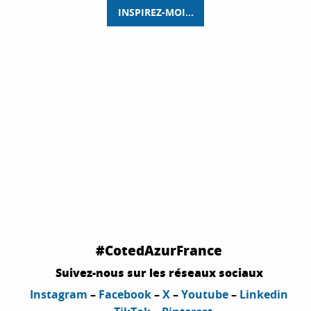
INSPIREZ-MOI...
TOUT L'
ART DE VIVRE
DE LA
CÔTE D'AZUR
COMMANDEZ !
#CotedAzurFrance
Suivez-nous sur les réseaux sociaux
Instagram
–
Facebook
–
X
–
Youtube
–
Linkedin