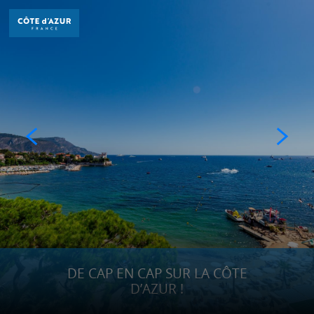
Aller
au
contenu
principal
DÉCOUVRIR
À FAIRE
SÉJOURNER
DE CAP EN CAP SUR LA CÔTE
D’AZUR !