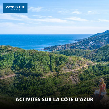
Aller
au
contenu
principal
DÉCOUVRIR
À FAIRE
SÉJOURNER
ACTIVITÉS SUR LA CÔTE D'AZUR