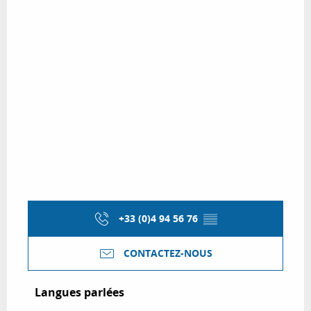
+33 (0)4 94 56 76
▒▒
CONTACTEZ-NOUS
Langues parlées
Langues parlées