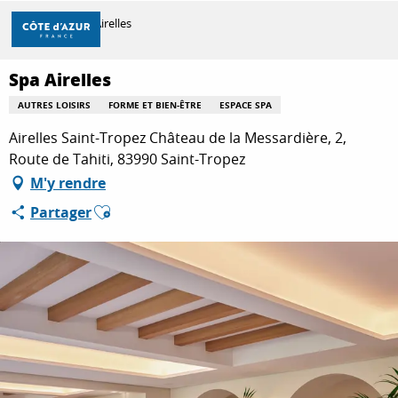
Aller
Accueil
Spa Airelles
au
contenu
principal
Spa Airelles
DÉCOUVRIR
AUTRES LOISIRS
FORME ET BIEN-ÊTRE
ESPACE SPA
Airelles Saint-Tropez Château de la Messardière, 2,
À FAIRE
Route de Tahiti, 83990 Saint-Tropez
M'y rendre
Ajouter aux favoris
Partager
SÉJOURNER