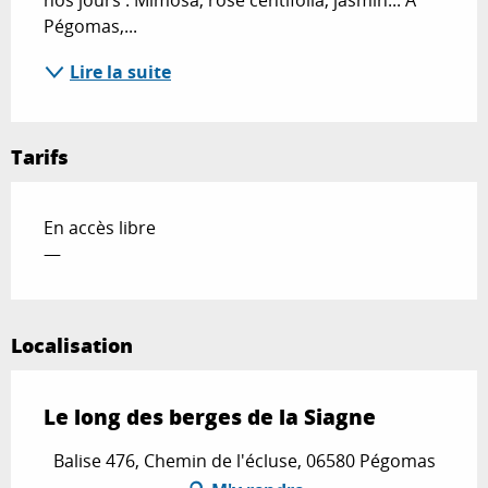
nos jours : Mimosa, rose centifolia, jasmin... A 
Pégomas,...
Lire la suite
Tarifs
En accès libre
—
Localisation
Le long des berges de la Siagne
Balise 476, Chemin de l'écluse, 06580 Pégomas