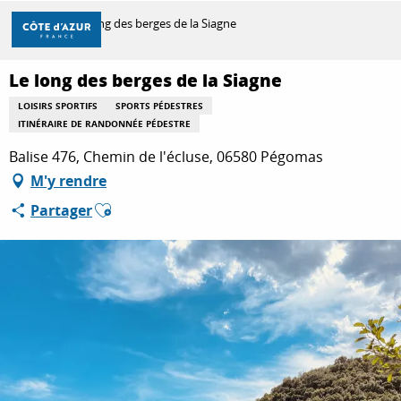
Aller
Accueil
Le long des berges de la Siagne
au
contenu
principal
Le long des berges de la Siagne
DÉCOUVRIR
LOISIRS SPORTIFS
SPORTS PÉDESTRES
ITINÉRAIRE DE RANDONNÉE PÉDESTRE
À FAIRE
Balise 476, Chemin de l'écluse, 06580 Pégomas
M'y rendre
Ajouter aux favoris
Partager
SÉJOURNER