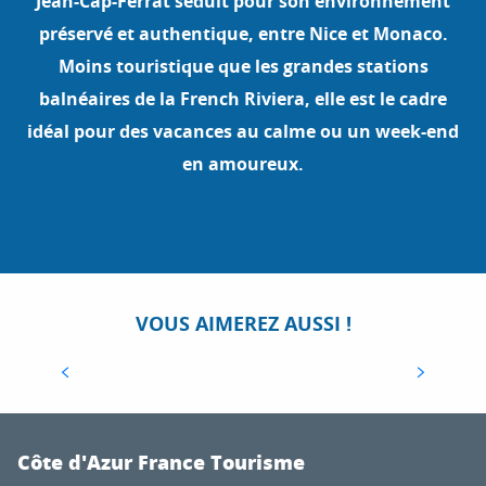
Jean-Cap-Ferrat séduit pour son environnement
préservé et authentique, entre Nice et Monaco.
Moins touristique que les grandes stations
balnéaires de la French Riviera, elle est le cadre
idéal pour des vacances au calme ou un week-end
en amoureux.
LES PLUS BELLES PLAGES DE LA CÔTE
D’AZUR
La Côte d’Azur porte bien son nom : notre belle
bleue aux eaux translucides se reflète dans les
VOUS AIMEREZ AUSSI !
yeux admiratifs du monde entier venu la visiter.
Et si l’on devait établir un...
Côte d'Azur France Tourisme