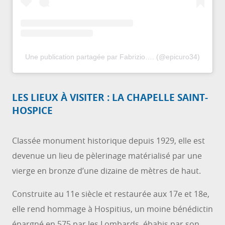
Une publication partagée par Fabrizio…. (@epicuro34)
LES LIEUX À VISITER : LA CHAPELLE SAINT-
HOSPICE
Classée monument historique depuis 1929, elle est
devenue un lieu de pèlerinage matérialisé par une
vierge en bronze d’une dizaine de mètres de haut.
Construite au 11e siècle et restaurée aux 17e et 18e,
elle rend hommage à Hospitius, un moine bénédictin
épargné en 575 par les Lombards, ébahis par son