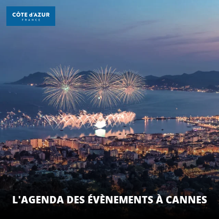
Aller
au
contenu
principal
DÉCOUVRIR
À FAIRE
SÉJOURNER
L'AGENDA DES ÉVÈNEMENTS À CANNES