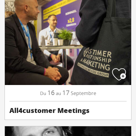
16
17
Septembre
Du
au
All4customer Meetings