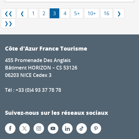
❮❮
❮
1
2
3
4
5+
10+
16
❯
❯❯
Côte d'Azur France Tourisme
455 Promenade Des Anglais
Bâtiment HORIZON – CS 53126
06203 NICE Cedex 3
Tél : +33 (0)4 93 37 78 78
Suivez-nous sur les réseaux sociaux