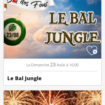
23
Dimanche
Août
à 16:00
Le
Le Bal Jungle