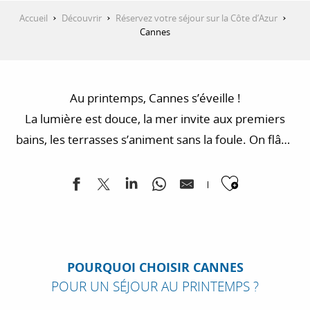
Accueil
Découvrir
Réservez votre séjour sur la Côte d’Azur
Cannes
Au printemps, Cannes s’éveille !
La lumière est douce, la mer invite aux premiers
bains, les terrasses s’animent sans la foule. On flâne
sur la Croisette, on explore les ruelles du Suquet, on
Ajouter
profite d’un soleil déjà généreux. Cannes au
printemps, c’est le luxe du calme, le soleil en avance
et l’art de vivre méditerranéen avant l’été.
POURQUOI CHOISIR CANNES
POUR UN SÉJOUR AU PRINTEMPS ?