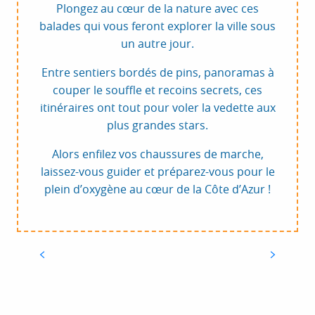
Plongez au cœur de la nature avec ces
balades qui vous feront explorer la ville sous
un autre jour.
Entre sentiers bordés de pins, panoramas à
couper le souffle et recoins secrets, ces
itinéraires ont tout pour voler la vedette aux
plus grandes stars.
Alors enfilez vos chaussures de marche,
laissez-vous guider et préparez-vous pour le
plein d’oxygène au cœur de la Côte d’Azur !
2
PROMENADE SUR L’ÎLE
SAINTE-MARGUERITE
Promenade paradisiaque en pleine nature à
seulement quelques encablures en bateau de
l’agitation cannoise dans un environnement
protégé.