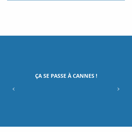
Instagram
Twitter
8
TikTok
AOÛT
FÊTE DE LA SAINT-SAUVEUR
YouTube
Chaque année, le Comité des fêtes du Suquet convie
les Cannois à célébrer la Fête de la Saint-Sauveur, un
hommage au saint patron des cultivateurs dont les
ÇA SE PASSE À CANNES !
origines...
Cannes