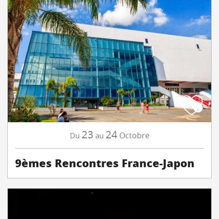
23
24
Octobre
Du
au
9èmes Rencontres France-Japon