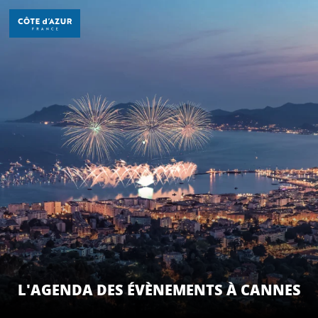
Aller
au
contenu
principal
DÉCOUVRIR
À FAIRE
SÉJOURNER
L'AGENDA DES ÉVÈNEMENTS À CANNES