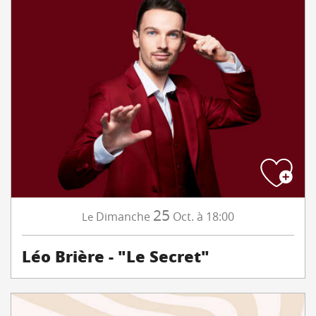
25
Dimanche
Oct.
à 18:00
Le
Léo Brière - "Le Secret"