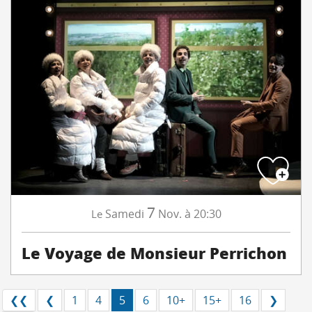
7
Samedi
Nov.
à 20:30
Le
Le Voyage de Monsieur Perrichon
❮❮
❮
1
4
5
6
10+
15+
16
❯