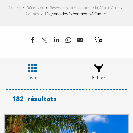
Accueil
Découvrir
Réservez votre séjour sur la Côte d’Azur
Cannes
L’agenda des évènements à Cannes
Ajouter
Liste
Filtres
182
résultats