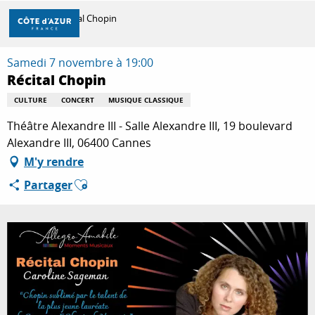
Aller
Accueil
Récital Chopin
au
contenu
principal
Samedi 7 novembre à 19:00
DÉCOUVRIR
Récital Chopin
CULTURE
CONCERT
MUSIQUE CLASSIQUE
À FAIRE
Théâtre Alexandre III - Salle Alexandre III, 19 boulevard
Alexandre III, 06400 Cannes
M'y rendre
SÉJOURNER
Ajouter aux favoris
Partager