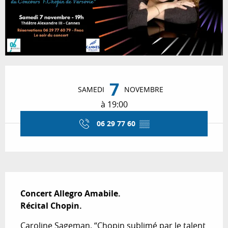
Ouverture et coordonnées
7
SAMEDI
NOVEMBRE
à 19:00
06 29 77 60
▒▒
Description
Concert Allegro Amabile.

Récital Chopin.
Caroline Sageman. “Chopin sublimé par le talent 