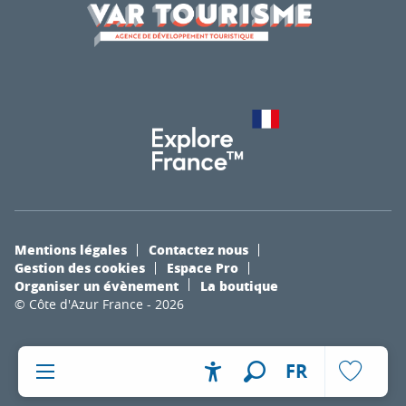
Mentions légales
Contactez nous
Gestion des cookies
Espace Pro
Organiser un évènement
La boutique
© Côte d'Azur France - 2026
FR
Accessibilité
Recherche
Voir les fa