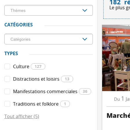
182
r
Le plus g
CATÉGORIES
TYPES
Culture
127
Distractions et loisirs
13
Manifestations commerciales
36
1
Ja
Du
Traditions et folklore
1
Marché
Tout afficher (5)