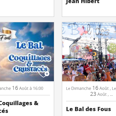
Jean Hibert
16
16
anche
Août
à 16:00
Dimanche
Août
,
Le
Le
23
Août
,
...
Coquillages &
Le Bal des Fous
cés