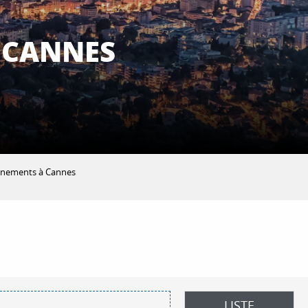
 CANNES
ènements à Cannes
 aux favoris
LISTE