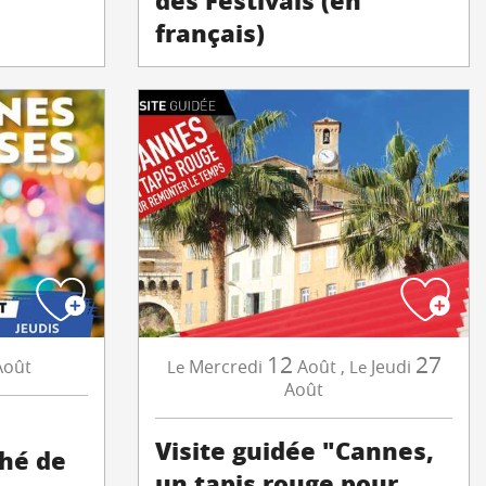
des Festivals (en
français)
12
27
Août
Mercredi
Août
,
Jeudi
Le
Le
Août
Visite guidée "Cannes,
ché de
un tapis rouge pour