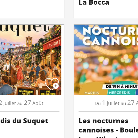
La Bocca
2
27
1
27
Juillet
Août
Juillet
au
Du
au
udis du Suquet
Les nocturnes
cannoises - Boul