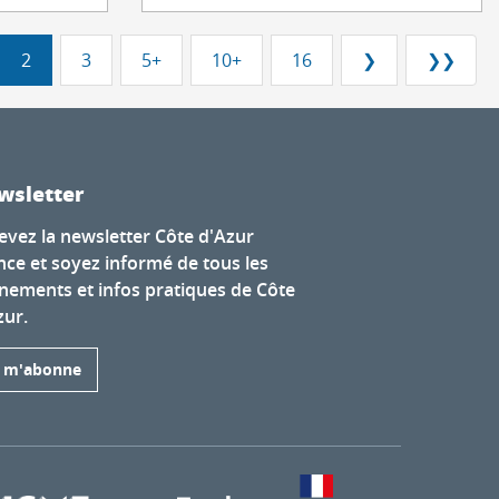
2
3
5+
10+
16
❯
❯❯
wsletter
evez la newsletter Côte d'Azur
nce et soyez informé de tous les
nements et infos pratiques de Côte
zur.
e m'abonne