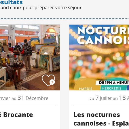
ésultats
rand choix pour préparer votre séjour
31
7
18
nvier
Décembre
Juillet
au
Du
au
 Brocante
Les nocturnes
cannoises - Espl