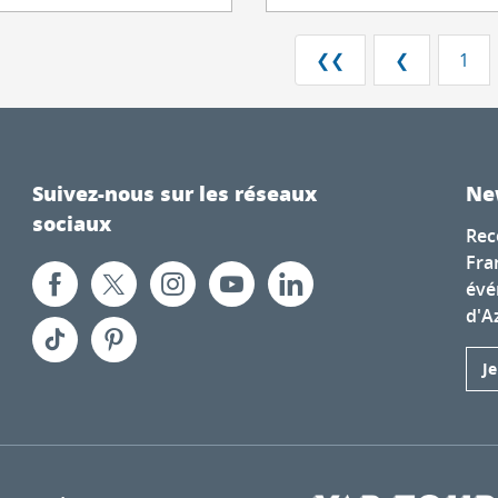
❮❮
❮
1
Suivez-nous sur les réseaux
Ne
sociaux
Rec
Fra
évé
d'A
J