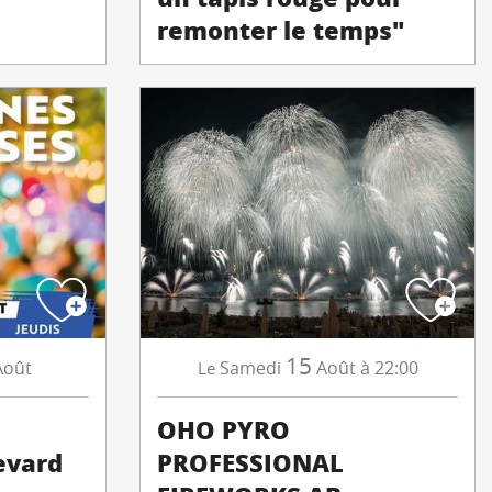
remonter le temps"
15
Août
Samedi
Août
à 22:00
Le
OHO PYRO
evard
PROFESSIONAL