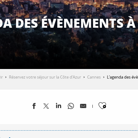
DA DES ÉVÈNEMENTS À
ir
Réservez votre séjour sur la Côte d’Azur
Cannes
L’agenda des év
Ajouter