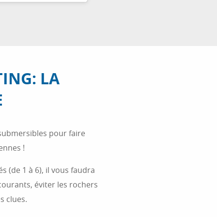
ING: LA
E
submersibles pour faire
ennes !
s (de 1 à 6), il vous faudra
courants, éviter les rochers
s clues.