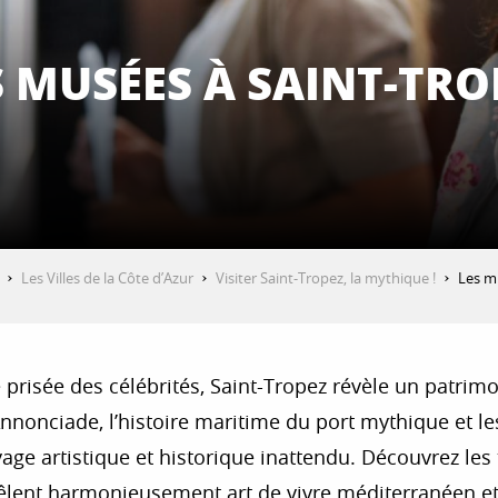
S MUSÉES À SAINT-TRO
Les Villes de la Côte d’Azur
Visiter Saint-Tropez, la mythique !
Les m
 prisée des célébrités, Saint-Tropez révèle un patrimo
nonciade, l’histoire maritime du port mythique et les
yage artistique et historique inattendu. Découvrez les 
êlent harmonieusement art de vivre méditerranéen et