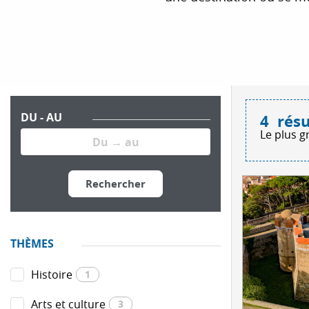
DU - AU
4
résu
Le plus g
Rechercher
THÈMES
Histoire
1
Arts et culture
3