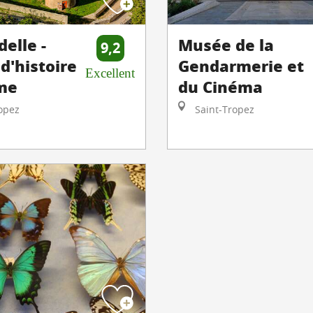
delle -
Musée de la
9,2
d'histoire
Gendarmerie et
Excellent
me
du Cinéma
opez
Saint-Tropez