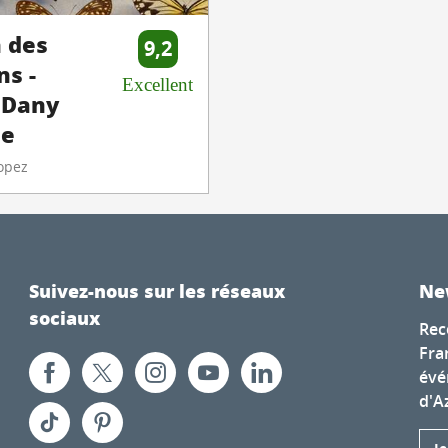
 des
9,2
ns -
Excellent
 Dany
ue
opez
Suivez-nous sur les réseaux
Ne
sociaux
Rec
Fra
évé
d'A