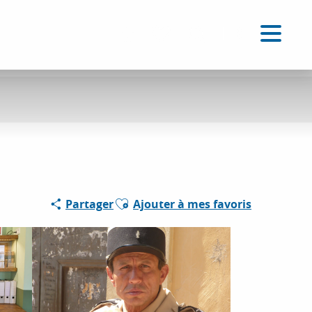
FR
Accessibilité
Recherche
Voir les favoris
Ajouter aux favoris
Partager
Ajouter à mes favoris