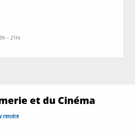
0h – 21h)
merie et du Cinéma
y rendre