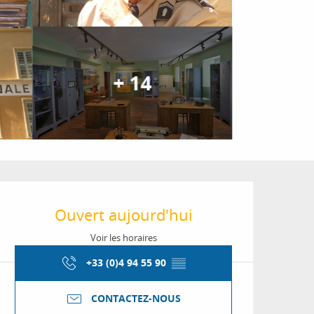
+ 14
Ouverture et coordon
Ouvert aujourd'hui
Voir les horaires
+33 (0)4 94 55 90
▒▒
CONTACTEZ-NOUS