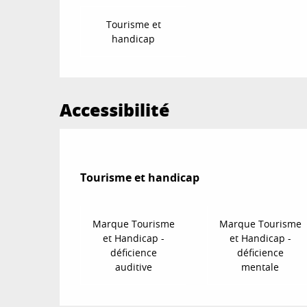
Tourisme et
handicap
Accessibilité
Tourisme et handicap
Tourisme et handicap
Marque Tourisme
Marque Tourisme
et Handicap -
et Handicap -
déficience
déficience
auditive
mentale