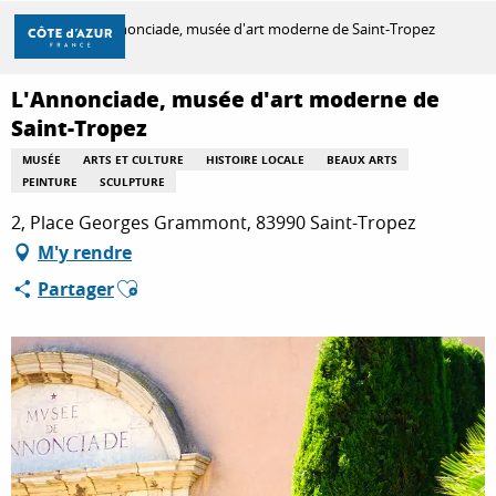
Aller
Accueil
L'Annonciade, musée d'art moderne de Saint-Tropez
au
contenu
principal
L'Annonciade, musée d'art moderne de
DÉCOUVRIR
Saint-Tropez
MUSÉE
ARTS ET CULTURE
HISTOIRE LOCALE
BEAUX ARTS
PEINTURE
SCULPTURE
À FAIRE
2, Place Georges Grammont, 83990 Saint-Tropez
M'y rendre
SÉJOURNER
Ajouter aux favoris
Partager