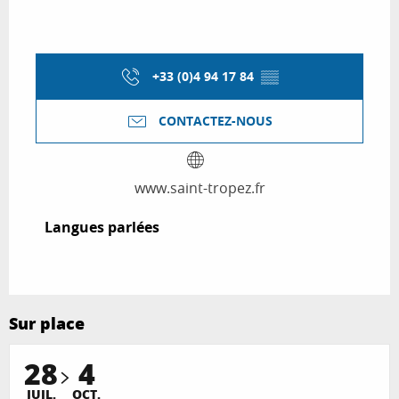
+33 (0)4 94 17 84
▒▒
CONTACTEZ-NOUS
www.saint-tropez.fr
Langues parlées
Langues parlées
Sur place
28
4
JUIL.
OCT.