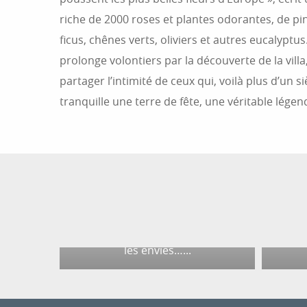
riche de 2000 roses et plantes odorantes, de pin
ficus, chênes verts, oliviers et autres eucalyptus
prolonge volontiers par la découverte de la vill
partager l’intimité de ceux qui, voilà plus d’un si
tranquille une terre de fête, une véritable légen
TROUVEZ UN
HÉBERGEMENT À ANTIBES
JUAN-LES-PINS
LE
Où dormir à Antibes ? De l’hôtel à
Antib
la chambre d’hôte en passant
qui 
par le camping, Antibes bénéficie
cultu
d’un large choix d’hébergements
musée
pour tous les budgets et toutes
coll
les envies…...