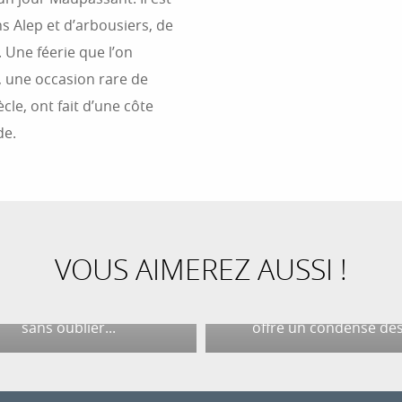
s Alep et d’arbousiers, de
. Une féerie que l’on
a, une occasion rare de
ècle, ont fait d’une côte
de.
LES SENTIERS DE
RANDONNÉE D’ANTIBE
S MUSÉES À ANTIBES
DE SON CAP
es abrite plusieurs musées
Sur le littoral azuréen,
reflètent toute la richesse
presqu’île d’Antibes élan
VOUS AIMEREZ AUSSI !
relle de la ville. Du célèbre
sentiers jusqu’à la Médite
 Picasso aux charmantes
Comme une dernière sa
ections du musée Peynet,
terrienne avant l’air iodé,
sans oublier...
offre un condensé des.