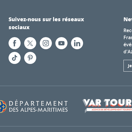
Suivez-nous sur les réseaux
Ne
sociaux
Rec
Fra
évé
d'A
J