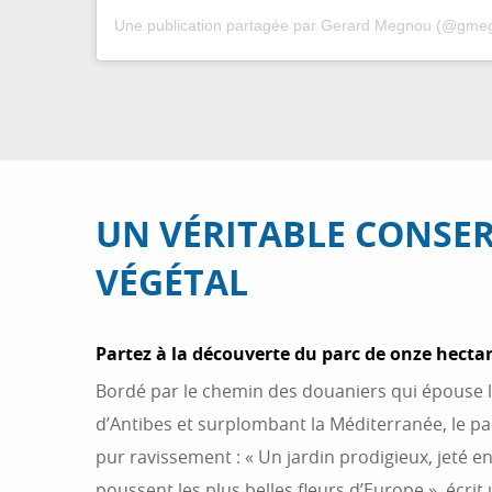
Une publication partagée par Gerard Megnou (@gme
UN VÉRITABLE CONSE
VÉGÉTAL
Partez à la découverte du parc de onze hectar
Bordé par le chemin des douaniers qui épouse 
d’Antibes et surplombant la Méditerranée, le parc
pur ravissement : « Un jardin prodigieux, jeté e
poussent les plus belles fleurs d’Europe », écrit