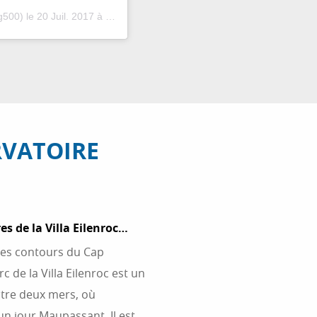
g500)
le
20 Juil. 2017 à 6 :26 PDT
RVATOIRE
es de la Villa Eilenroc…
les contours du Cap
 de la Villa Eilenroc est un
ntre deux mers, où
 un jour Maupassant. Il est