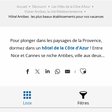
Accueil
Découvrir
Les Villes de la Côte d’Azur
Visiter Antibes, la cité Méditerranéenne
Hôtel Antibes : les plus beaux établissements pour vos vacances
Pour plonger dans les paysages de la Provence,
dormez dans un
hôtel de la Côte d’Azur
! Entre
Nice et Cannes se niche Antibes, ville aux deux
facettes. D’un côté, sa cité historique où se dresse le
Ajouter
Fort Carré qui a inspiré les artistes peintres, et de
l’autre, Juan-Les-Pins, sa station balnéaire où se
cachent les célébrités pendant l’été. Pour un séjour
culturel ou pour profiter du paysage paradisiaque,
les hôtels d’Antibes sauront répondre à tous vos
Liste
Filtres
besoins pour les vacances !