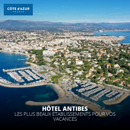
Aller
au
contenu
principal
DÉCOUVRIR
À FAIRE
SÉJOURNER
HÔTEL ANTIBES
LES PLUS BEAUX ÉTABLISSEMENTS POUR VOS
VACANCES