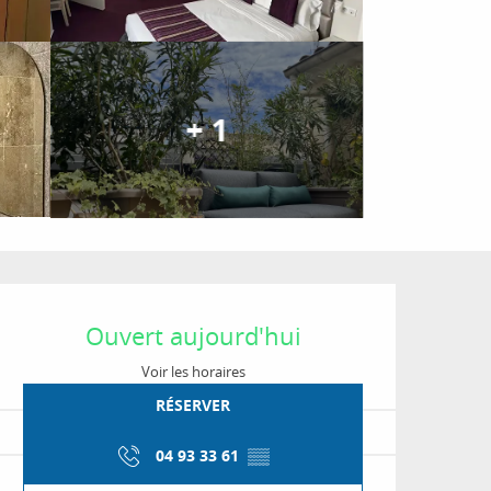
+ 1
Ouverture et coordon
Ouvert aujourd'hui
Voir les horaires
RÉSERVER
04 93 33 61
▒▒