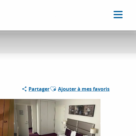
FR
Accessibilité
Recherche
Voir les favoris
Ajouter aux favoris
Partager
Ajouter à mes favoris