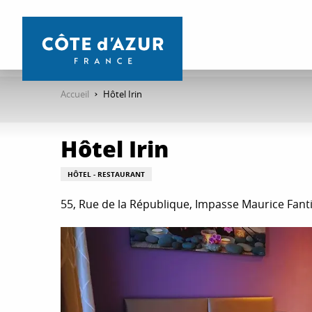
Aller
au
contenu
principal
Accueil
Hôtel Irin
Hôtel Irin
HÔTEL - RESTAURANT
55, Rue de la République, Impasse Maurice Fant