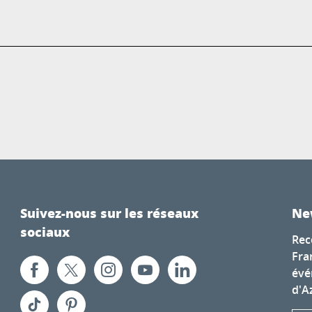
Suivez-nous sur les réseaux
Ne
sociaux
Rec
Fra
évé
d'A