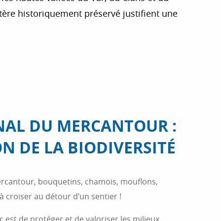
actère historiquement préservé justifient une
 aux favoris
NAL DU MERCANTOUR :
N DE LA BIODIVERSITÉ
ercantour, bouquetins, chamois, mouflons,
 croiser au détour d’un sentier !
 est de protéger et de valoriser les milieux