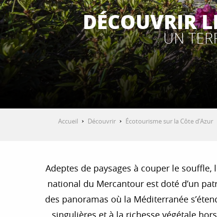
DÉCOUVRIR L
UN TER
Accueil
Découvrir
Écotourisme sur la Côte d’Azur
Adeptes de paysages à couper le souffle, le 
national du Mercantour est doté d’un pat
des panoramas où la Méditerranée s’étend à
singulières et à la richesse végétale hors