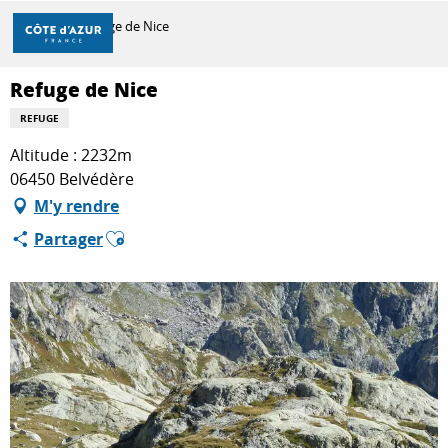
Aller
Accueil
Refuge de Nice
au
contenu
principal
Refuge de Nice
DÉCOUVRIR
REFUGE
Altitude : 2232m
À FAIRE
06450 Belvédère
M'y rendre
Ajouter aux favoris
Partager
SÉJOURNER