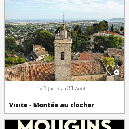
1
31
Juillet
Août
,
...
Du
au
Visite - Montée au clocher