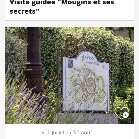
Visite guidée "Mougins et ses
secrets"
1
31
Juillet
Août
,
...
Du
au