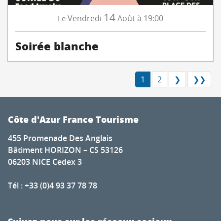
14
Vendredi
Août
à 19:00
Le
Soirée blanche
1
2
❯
❯❯
Côte d'Azur France Tourisme
455 Promenade Des Anglais
Bâtiment HORIZON – CS 53126
06203 NICE Cedex 3
Tél : +33 (0)4 93 37 78 78