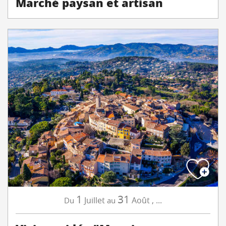
Marché paysan et artisan
1
31
Juillet
Août
,
...
Du
au