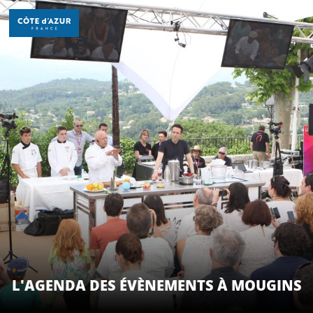
Aller
au
contenu
principal
DÉCOUVRIR
À FAIRE
SÉJOURNER
L'AGENDA DES ÉVÈNEMENTS À MOUGINS