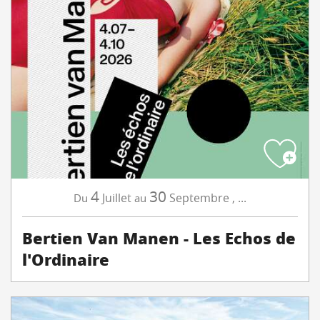
4
30
Juillet
Septembre
,
...
Du
au
Bertien Van Manen - Les Echos de
l'Ordinaire