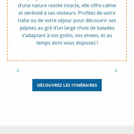
d’une nature restée intacte, elle offre calme
et sérénité à ses visiteurs. Profitez de votre
halte ou de votre séjour pour découvrir ses
pépites au gré d’un large choix de balades
s’adaptant à vos goûts, vos envies, et au
temps dont vous disposez !
2
DESCENTE AVEC VUE DU VILLAGE AU VAL
DE MOUGINS
Au départ du vieux village, cette promenade
vous mène par une jolie descente ajourée de
belles vues dégagées jusqu’au Val de Mougins
DÉCOUVREZ LES ITINÉRAIRES
voire jusqu’au nouveau quartier Cœur de
Mougins.
DÉCOUVREZ L'ITINÉRAIRE