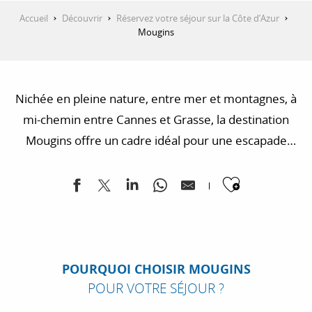
Accueil
Découvrir
Réservez votre séjour sur la Côte d’Azur
Mougins
Nichée en pleine nature, entre mer et montagnes, à
mi-chemin entre Cannes et Grasse, la destination
Mougins offre un cadre idéal pour une escapade
paisible sur la Côte d’Azur. Village de charme, grands
Ajouter
espaces, nature généreuse, tables de renom,
musées de qualité… Tous les ingrédients y sont
réunis pour un séjour inoubliable !
POURQUOI CHOISIR MOUGINS
POUR VOTRE SÉJOUR ?