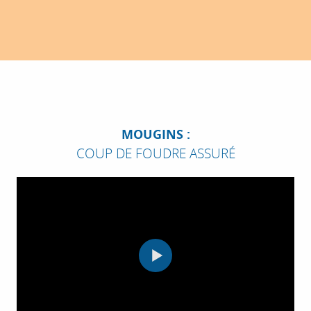
découverte du centre historique : le village médiéval
et ses ruelles...
Mougins
MOUGINS :
COUP DE FOUDRE ASSURÉ