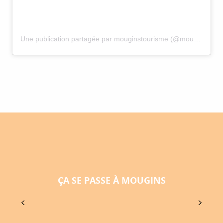
Une publication partagée par mouginstourisme (@mouginstourisme)
1
31
JUIL.
AOÛT
ÇA SE PASSE À MOUGINS
VISITE GUIDÉE "MOUGINS ET SES SECRETS"
Pour tout connaître sur les secrets de l'histoire du
village de Mougins, cette visite vous emmène à la