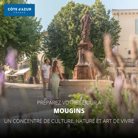
Aller
au
contenu
principal
DÉCOUVRIR
À FAIRE
SÉJOURNER
PRÉPAREZ VOTRE SÉJOUR À
MOUGINS
UN CONCENTRÉ DE CULTURE, NATURE ET ART DE VIVRE
!