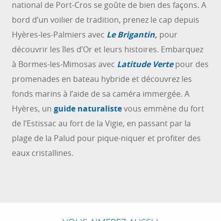
national de Port-Cros se goûte de bien des façons. A
bord d’un voilier de tradition, prenez le cap depuis
Hyères-les-Palmiers avec
Le Brigantin
,
pour
découvrir les îles d’Or et leurs histoires. Embarquez
à Bormes-les-Mimosas avec
Latitude Verte
pour des
promenades en bateau hybride et découvrez les
fonds marins à l’aide de sa caméra immergée. A
Hyères, un
guide naturaliste
vous emmène du fort
de l’Estissac au fort de la Vigie, en passant par la
plage de la Palud pour pique-niquer et profiter des
eaux cristallines.
D'ÎLE EN ÎLE SUR LA CÔTE D'AZUR
La Côte d’Azur offre une escapade de choix à
ceux qui souhaitent passer la journée au rythme