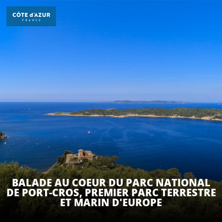
Aller
au
contenu
principal
DÉCOUVRIR
À FAIRE
SÉJOURNER
BALADE AU COEUR DU PARC NATIONAL
DE PORT-CROS, PREMIER PARC TERRESTRE
ET MARIN D'EUROPE