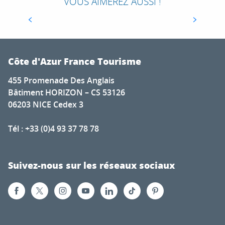
VOUS AIMEREZ AUSSI !
et des flots marins et du chant des cigales sur
les nombreuses îles qui s’y...
Côte d'Azur France Tourisme
455 Promenade Des Anglais
Bâtiment HORIZON – CS 53126
06203 NICE Cedex 3
Tél : +33 (0)4 93 37 78 78
Suivez-nous sur les réseaux sociaux