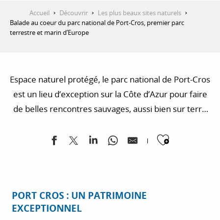
Accueil
Découvrir
Les plus beaux sites naturels
Balade au coeur du parc national de Port-Cros, premier parc
terrestre et marin d’Europe
Espace naturel protégé, le parc national de Port-Cros
est un lieu d’exception sur la Côte d’Azur pour faire
de belles rencontres sauvages, aussi bien sur terre
qu’en mer. Une invitation au voyage qui vous
Ajouter
promet une expérience unique au monde, et des
souvenirs inoubliables.
PORT CROS : UN PATRIMOINE
EXCEPTIONNEL