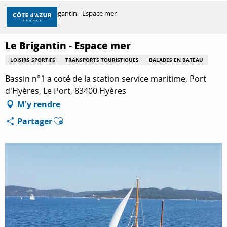
Aller
Accueil
Le Brigantin - Espace mer
au
contenu
principal
Le Brigantin - Espace mer
DÉCOUVRIR
LOISIRS SPORTIFS
TRANSPORTS TOURISTIQUES
BALADES EN BATEAU
Bassin n°1 a coté de la station service maritime, Port
À FAIRE
d'Hyères, Le Port, 83400 Hyères
M'y rendre
Ajouter aux favoris
Partager
SÉJOURNER