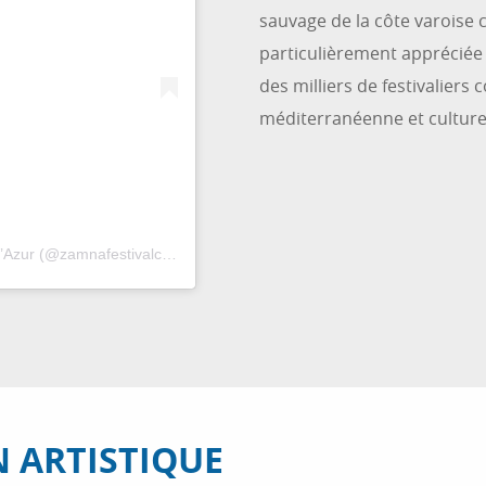
sauvage de la côte varoise
particulièrement appréciée 
des milliers de festivaliers
méditerranéenne et culture
Une publication partagée par Zamna Festival – Côte d’Azur (@zamnafestivalcotedazur)
 ARTISTIQUE