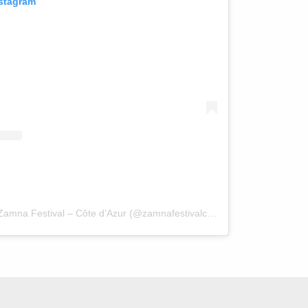
nstagram
Une publication partagée par Zamna Festival – Côte d’Azur (@zamnafestivalcotedazur)