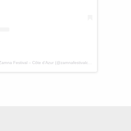
Une publication partagée par Zamna Festival – Côte d’Azur (@zamnafestivalcotedazur)