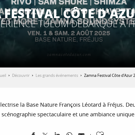
FESTIVAL CÔTE D'AZUR
PÉRIENCE TULUM DÉBARQUE À F
ueil
Découvrir
Les grands événements
Zamna Festival Côte d’Azur 
 électrise la Base Nature François Léotard à Fréjus. D
e scénographie spectaculaire et une ambiance unique 