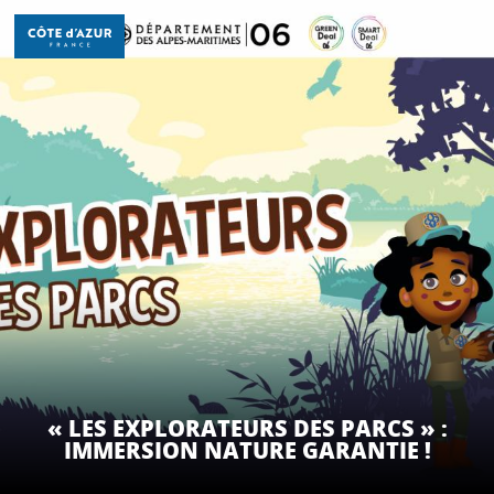
Aller
au
contenu
principal
DÉCOUVRIR
À FAIRE
SÉJOURNER
« LES EXPLORATEURS DES PARCS » :
IMMERSION NATURE GARANTIE !