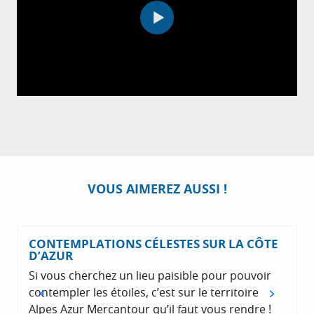
VOUS AIMEREZ AUSSI !
CONTEMPLATIONS CÉLESTES SUR LA CÔTE
D’AZUR
Si vous cherchez un lieu paisible pour pouvoir
contempler les étoiles, c’est sur le territoire
Alpes Azur Mercantour qu’il faut vous rendre !
l