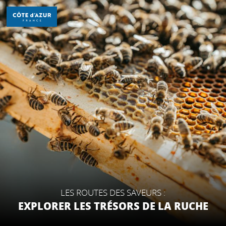
Aller
au
contenu
principal
DÉCOUVRIR
À FAIRE
SÉJOURNER
LES ROUTES DES SAVEURS :
EXPLORER LES TRÉSORS DE LA RUCHE