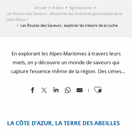
Accueil
À faire
Agritourisme
Les Routes des Saveurs : découvrez les itinéraires gourmands de la
Côte d’Azur !
Les Routes des Saveurs : explorer les trésors de la ruche
En explorant les Alpes-Maritimes à travers leurs
miels, on y découvre un monde de saveurs qui
capture l’essence même de la région. Des cimes
enneigées aux vallées verdoyantes, chaque pot de
Ajouter
miel raconte une histoire de terroir et de passion où
les abeilles s’activent avec ferveur au milieu d’une
mosaïque florale multicolore.
LA CÔTE D’AZUR, LA TERRE DES ABEILLES