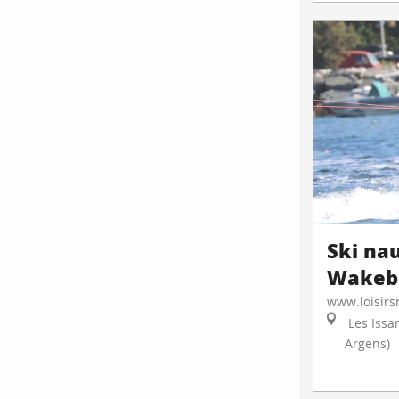
Ski na
Wakeb
www.loisirs
Les Issa
Argens)