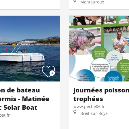
Montauroux
on de bateau
journées poisso
ermis - Matinée
trophées
c Solar Boat
www.peche06.fr
Breil-sur-Roya
at.fr