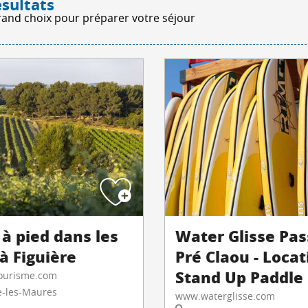
ésultats
rand choix pour préparer votre séjour
à pied dans les
Water Glisse Pas
à Figuière
Pré Claou - Locat
Stand Up Paddle
urisme.com
-les-Maures
www.waterglisse.com