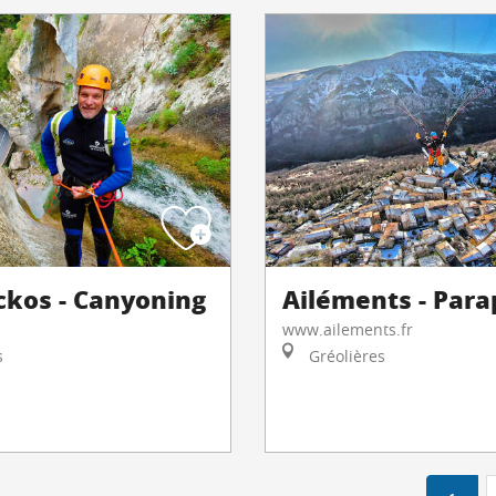
ckos - Canyoning
Ailéments - Par
www.ailements.fr
s
Gréolières