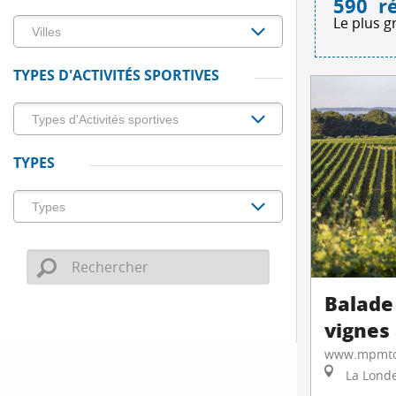
590
r
Le plus g
TYPES D'ACTIVITÉS SPORTIVES
TYPES
Balade 
vignes 
www.mpmto
La Londe