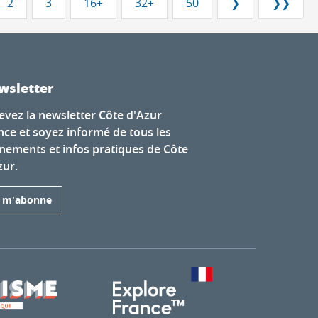
2
3
16+
32+
50
❯
❯❯
wsletter
evez la newsletter Côte d'Azur
nce et soyez informé de tous les
nements et infos pratiques de Côte
zur.
e m'abonne