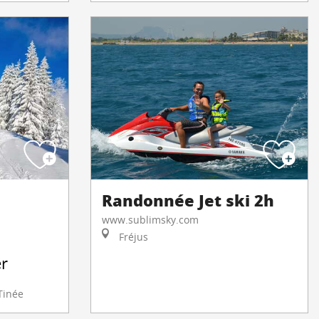
Randonnée Jet ski 2h
www.sublimsky.com
Fréjus
er
Tinée