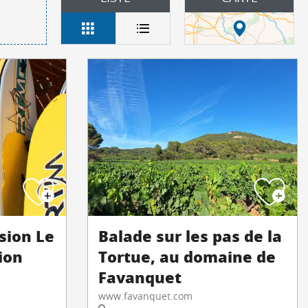
sion Le
Balade sur les pas de la
ion
Tortue, au domaine de
Favanquet
www.favanquet.com