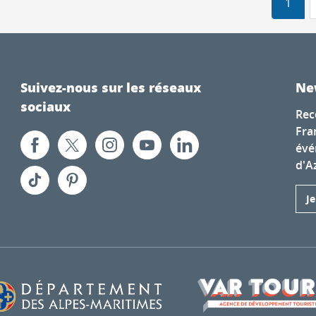
1
Suivez-nous sur les réseaux
Ne
sociaux
Rec
Fra
évé
d'A
J