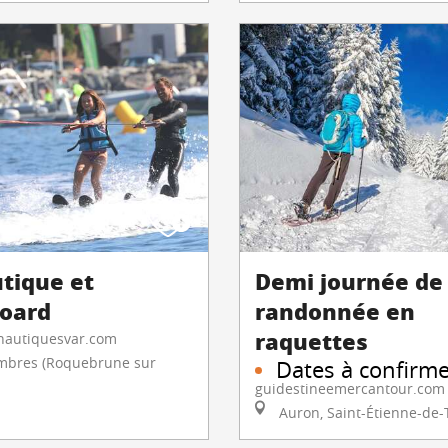
utique et
Demi journée de
oard
randonnée en
raquettes
nautiquesvar.com
mbres (Roquebrune sur
Dates à confirm
guidestineemercantour.com
Auron, Saint-Étienne-de-