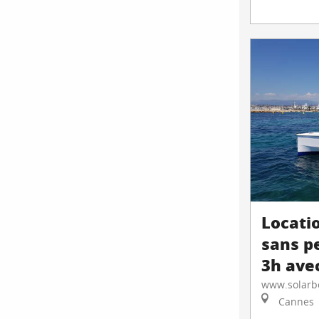
Locati
sans p
3h ave
www.solarbo
Cannes