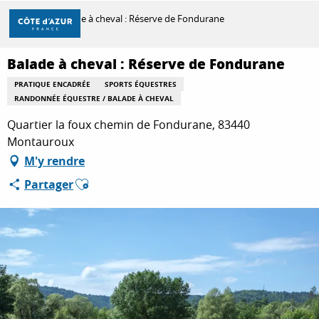
Aller
Accueil
Balade à cheval : Réserve de Fondurane
au
contenu
principal
Balade à cheval : Réserve de Fondurane
DÉCOUVRIR
PRATIQUE ENCADRÉE
SPORTS ÉQUESTRES
RANDONNÉE ÉQUESTRE / BALADE À CHEVAL
À FAIRE
Quartier la foux chemin de Fondurane, 83440
Montauroux
M'y rendre
SÉJOURNER
Ajouter aux favoris
Partager