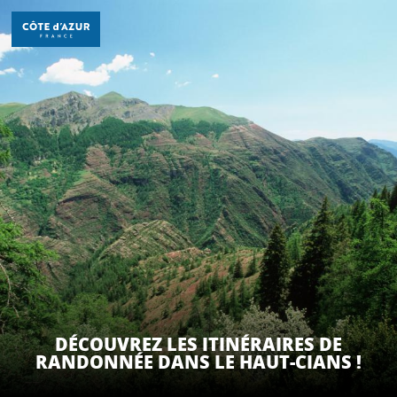
Aller
au
contenu
principal
DÉCOUVRIR
À FAIRE
SÉJOURNER
DÉCOUVREZ LES ITINÉRAIRES DE
RANDONNÉE DANS LE HAUT-CIANS !