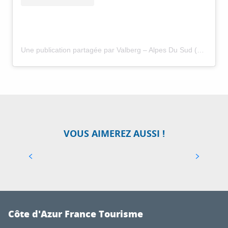
Une publication partagée par Valberg – Alpes Du Sud (@valbergalpesdusud)
13 PLUS BEAUX ITINÉRAIRES DE
RANDONNÉE DE LA CÔTE D’AZUR
Entre mer et montagne, la Côte d’Azur foisonne
de reliefs extrêmement variés. Hameaux, lacs,
VOUS AIMEREZ AUSSI !
vallées, gorges et même îles : autant de
merveilles azuréennes à découvrir au long...
Côte d'Azur France Tourisme