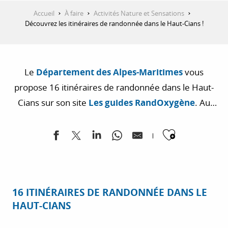
Accueil
À faire
Activités Nature et Sensations
Découvrez les itinéraires de randonnée dans le Haut-Cians !
Le
Département des Alpes-Maritimes
vous
propose 16 itinéraires de randonnée dans le Haut-
Cians sur son site
Les guides RandOxygène
. Au
départ de Valberg, Péone, Beuil et du Col de l’Espaul,
Ajouter
le département valorise son Moyen et Haut Pays
dans le cadre de sa politique
GREEN Deal
.
16 ITINÉRAIRES DE RANDONNÉE DANS LE
HAUT-CIANS