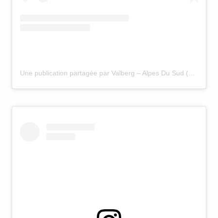
Une publication partagée par Valberg – Alpes Du Sud (@valbergalpesdusud)