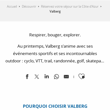
Accueil
Découvrir
Réservez votre séjour sur la Côte d’Azur
Valberg
Respirer, bouger, explorer.
Au printemps, Valberg s’anime avec ses
événements sportifs et ses incontournables
outdoor : cyclo, VTT, trail, randonnée, golf, skatepark
et pumpark. Une saison idéale pour découvrir la
Ajouter
montagne autrement, avec une nouveauté phare :
la Maison Départementale de l’Environnement et de
l’Observation.
POURQUOI CHOISIR VALBERG