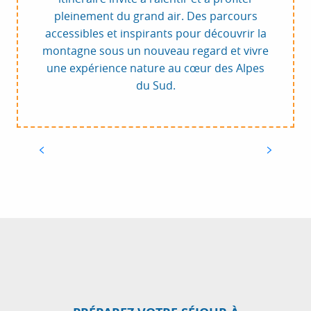
pleinement du grand air. Des parcours
accessibles et inspirants pour découvrir la
montagne sous un nouveau regard et vivre
une expérience nature au cœur des Alpes
du Sud.
2
TÊTE DE MÉRIC
Au-dessus de Péone, la Tête de Méric offre un
panorama exceptionnel, des Tours du lac d’Allos
aux paysages du Mercantour.
DÉCOUVREZ L'ITINÉRAIRE