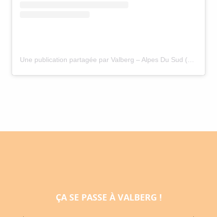
Une publication partagée par Valberg – Alpes Du Sud (@valbergalpesdusud)
5
9
ÇA SE PASSE À VALBERG !
AOÛT
AOÛT
CIRQUE PERARNAUD