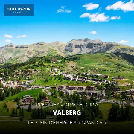
Aller
au
contenu
principal
DÉCOUVRIR
À FAIRE
SÉJOURNER
PRÉPAREZ VOTRE SÉJOUR À
VALBERG
LE PLEIN D’ÉNERGIE AU GRAND AIR