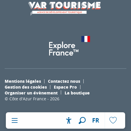
Mentions légales
Contactez nous
Gestion des cookies
Espace Pro
Organiser un évènement
La boutique
© Côte d'Azur France - 2026
FR
Accessibilité
Recherche
Voir les fa