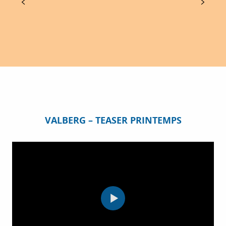
Spectacle familial et captivant où se mêlent
acrobaties, rires et émerveillement pour tous les
âges.
Valberg, Péone
VALBERG – TEASER PRINTEMPS