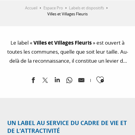
Accueil
Espace Pro
Labels et dispositifs
Villes et Villages Fleuris
Le label «
Villes et Villages Fleuris
» est ouvert à
toutes les communes, quelle que soit leur taille. Au-
delà de la reconnaissance, il constitue un levier de
valorisation du territoire
, d’
amélioration du
Ajouter
cadre de vie
et de
mobilisation citoyenne
. Côte
d’Azur France Tourisme accompagne les communes
dans cette dynamique, en favorisant la
mise en
réseau
, la
diffusion des bonnes pratiques
et
l’
accompagnement des démarches de
UN LABEL AU SERVICE DU CADRE DE VIE ET
candidature
.
DE L’ATTRACTIVITÉ