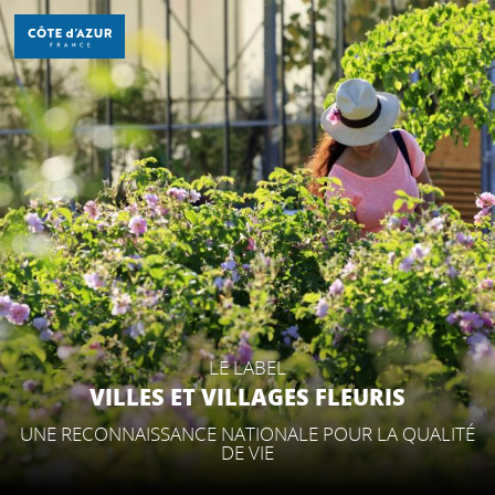
Aller
au
contenu
principal
DÉCOUVRIR
À FAIRE
SÉJOURNER
LE LABEL
VILLES ET VILLAGES FLEURIS
UNE RECONNAISSANCE NATIONALE POUR LA QUALITÉ
DE VIE