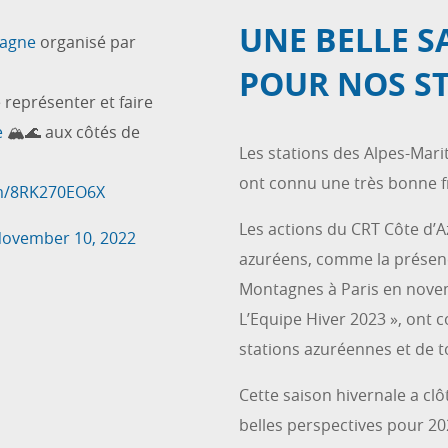
UNE BELLE S
agne
organisé par
POUR NOS S
représenter et faire
e
🏔️🌊 aux côtés de
Les stations des Alpes-Mari
ont connu une très bonne fr
om/8RK270EO6X
Les actions du CRT Côte d’
ovember 10, 2022
azuréens, comme la présen
Montagnes à Paris en novemb
L’Equipe Hiver 2023 », ont 
stations azuréennes et de to
Cette saison hivernale a cl
belles perspectives pour 20