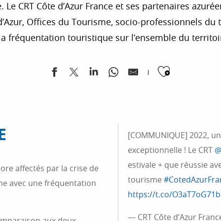
rce. Le CRT Côte d’Azur France et ses partenaires azur
’Azur, Offices du Tourisme, socio-professionnels du t
la fréquentation touristique sur l’ensemble du territoi
Ajouter
E
[COMMUNIQUE] 2022, une
exceptionnelle ! Le CRT
@
estivale + que réussie av
ore affectés par la crise de
tourisme
#CotedAzurFra
nne avec une fréquentation
https://t.co/O3aT7oG71b
— CRT Côte d’Azur Fran
comparaison aux deux