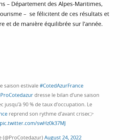
éens – Département des Alpes-Maritimes,
ourisme – se félicitent de ces résultats et
re et de manière équilibrée sur l’année.
 aux favoris
 saison estivale
#CotedAzurFrance
ProCotedazur
dresse le bilan d’une saison
ec jusqu’à 90 % de taux d’occupation. Le
nce
reprend son rythme d’avant crise👉
pic.twitter.com/swHz0k37MJ
ce (@ProCotedazur)
August 24, 2022