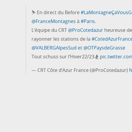
⛷️ En direct du Before
#LaMontagneÇaVousG
@FranceMontagnes
à
#Paris
.
L’équipe du CRT
@ProCotedazur
heureuse de 
rayonner les stations de la
#CotedAzurFranc
@VALBERGAlpesSud
et
@OTPaysdeGrasse
Tout schuss sur l’Hiver22/23🏂
pic.twitter.c
— CRT Côte d’Azur France (@ProCotedazur)
N