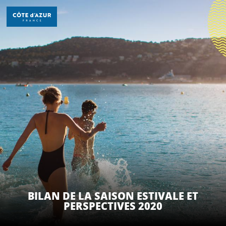
Aller
au
contenu
principal
DÉCOUVRIR
À FAIRE
SÉJOURNER
BILAN DE LA SAISON ESTIVALE ET
PERSPECTIVES 2020