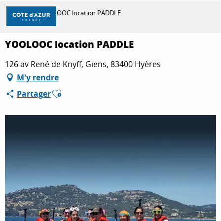
Aller
Accueil
YOOLOOC location PADDLE
au
contenu
principal
YOOLOOC location PADDLE
DÉCOUVRIR
126 av René de Knyff, Giens, 83400 Hyères
M'y rendre
À FAIRE
Ajouter aux favoris
Partager
SÉJOURNER