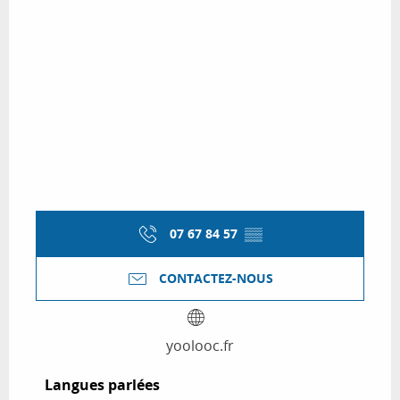
07 67 84 57
▒▒
CONTACTEZ-NOUS
yoolooc.fr
Langues parlées
Langues parlées