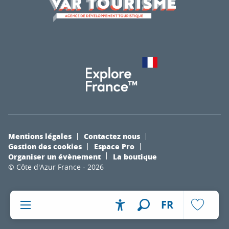
Mentions légales
Contactez nous
Gestion des cookies
Espace Pro
Organiser un évènement
La boutique
© Côte d'Azur France - 2026
FR
Accessibilité
Recherche
Voir les fa