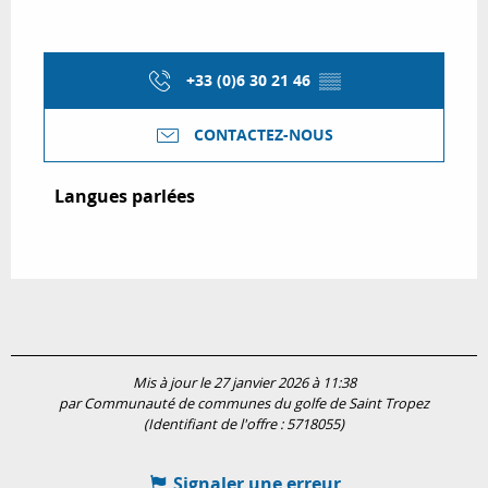
+33 (0)6 30 21 46
▒▒
CONTACTEZ-NOUS
Langues parlées
Langues parlées
Mis à jour le 27 janvier 2026 à 11:38
par Communauté de communes du golfe de Saint Tropez
(Identifiant de l'offre :
5718055
)
Signaler une erreur