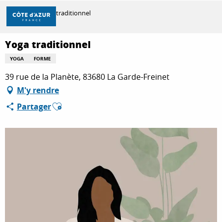
Aller
Accueil
Yoga traditionnel
au
contenu
principal
Yoga traditionnel
DÉCOUVRIR
YOGA
FORME
39 rue de la Planète, 83680 La Garde-Freinet
À FAIRE
M'y rendre
Ajouter aux favoris
Partager
SÉJOURNER