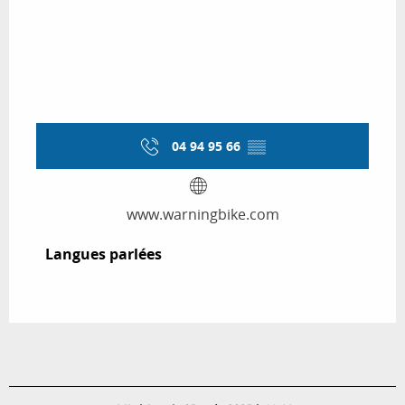
04 94 95 66
▒▒
www.warningbike.com
Langues parlées
Langues parlées