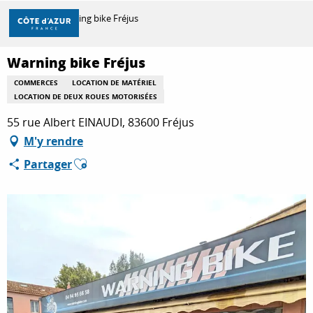
Aller
Accueil
Warning bike Fréjus
au
contenu
principal
Warning bike Fréjus
DÉCOUVRIR
COMMERCES
LOCATION DE MATÉRIEL
LOCATION DE DEUX ROUES MOTORISÉES
À FAIRE
55 rue Albert EINAUDI, 83600 Fréjus
M'y rendre
Ajouter aux favoris
Partager
SÉJOURNER