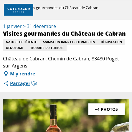
Aller
Accueil
Visites gourmandes du Château de Cabran
au
contenu
principal
1 janvier > 31 décembre
DÉCOUVRIR
Visites gourmandes du Château de Cabran
NATURE ET DÉTENTE
ANIMATION DANS LES COMMERCES
DÉGUSTATION
OENOLOGIE
PRODUITS DU TERROIR
À FAIRE
Château de Cabran, Chemin de Cabran, 83480 Puget-
sur-Argens
SÉJOURNER
M'y rendre
Ajouter aux favoris
Partager
+4 PHOTOS