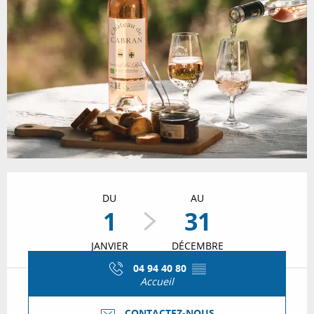
Ouverture et coordonnées
DU
AU
1
31
JANVIER
DÉCEMBRE
04 94 40 80
▒▒
Accueil
CONTACTEZ-NOUS