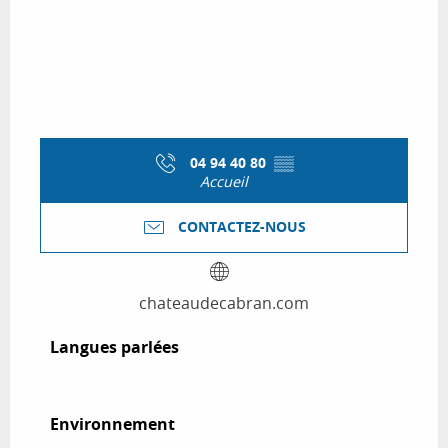
04 94 40 80
▒▒
Accueil
CONTACTEZ-NOUS
chateaudecabran.com
Langues parlées
Langues parlées
Environnement
Environnement