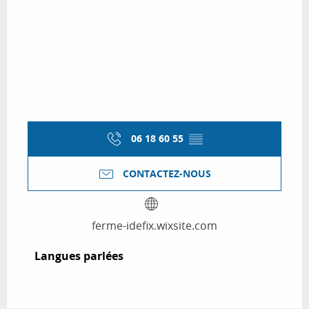
06 18 60 55
▒▒
CONTACTEZ-NOUS
ferme-idefix.wixsite.com
Langues parlées
Langues parlées