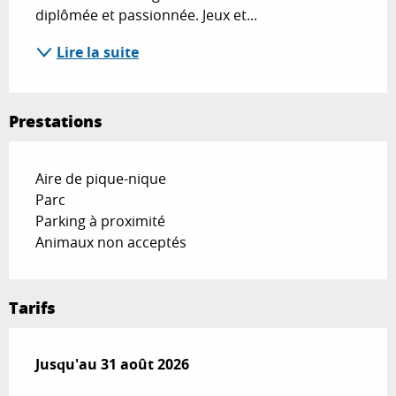
diplômée et passionnée. Jeux et...
Lire la suite
Prestations
Aire de pique-nique
Parc
Parking à proximité
Animaux non acceptés
Tarifs
Du
Jusqu'au
1 juillet 2026
31 août 2026
au
31 août 2026