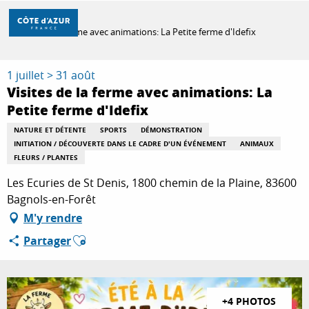
Aller
Accueil
au
Visites de la ferme avec animations: La Petite ferme d'Idefix
contenu
principal
DÉCOUVRIR
1 juillet > 31 août
Visites de la ferme avec animations: La
Petite ferme d'Idefix
À FAIRE
NATURE ET DÉTENTE
SPORTS
DÉMONSTRATION
INITIATION / DÉCOUVERTE DANS LE CADRE D'UN ÉVÉNEMENT
ANIMAUX
FLEURS / PLANTES
SÉJOURNER
Les Ecuries de St Denis, 1800 chemin de la Plaine, 83600
Bagnols-en-Forêt
M'y rendre
Ajouter aux favoris
Partager
+4 PHOTOS