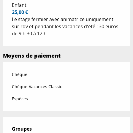
Enfant
25,00 €
Le stage fermier avec animatrice uniquement
sur rdv et pendant les vacances d'été : 30 euros
de 9 h 30 à 12 h.
Moyens de paiement
Chèque
Chèque-Vacances Classic
Espèces
Groupes
Groupes