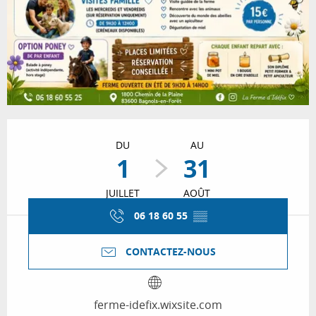
Ouverture et coordonnées
DU
AU
1
31
JUILLET
AOÛT
06 18 60 55
▒▒
CONTACTEZ-NOUS
ferme-idefix.wixsite.com