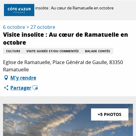
Aller
Accueil
Visite insolite : Au cœur de Ramatuelle en octobre
au
contenu
principal
6 octobre > 27 octobre
DÉCOUVRIR
Visite insolite : Au cœur de Ramatuelle en
octobre
À FAIRE
CULTURE
VISITE GUIDÉE ET/OU COMMENTÉE
BALADE CONTÉE
Eglise de Ramatuelle, Place Général de Gaulle, 83350
Ramatuelle
SÉJOURNER
M'y rendre
Ajouter aux favoris
Partager
+5 PHOTOS