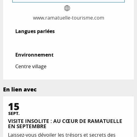
www.ramatuelle-tourisme.com
Langues parlées
Langues parlées
Environnement
Environnement
Centre village
En lien avec
15
SEPT.
VISITE INSOLITE : AU CŒUR DE RAMATUELLE
EN SEPTEMBRE
Laissez-vous dévoiler les trésors et secrets des