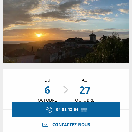
Ouverture et coordonnées
DU
AU
6
27
OCTOBRE
OCTOBRE
04 98 12 64
▒▒
CONTACTEZ-NOUS