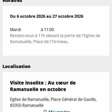
Horaires
Du
Du
6 octobre 2026
6 octobre 2026
au
au
27 octobre 2026
27 octobre 2026
Mardi
à 11:00
Rendez-vous à 11h devant la porte de l'Eglise de
Ramatuelle, Place de l'Ormeau.
Localisation
Visite insolite : Au cœur de
Ramatuelle en octobre
Eglise de Ramatuelle, Place Général de Gaulle,
83350 Ramatuelle
M'y rendre