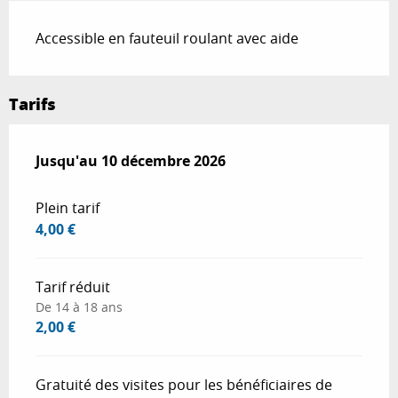
Accessible en fauteuil roulant avec aide
Tarifs
Du
Jusqu'au
7 mai 2026
10 décembre 2026
au
10 décembre 2026
Plein tarif
4,00 €
Tarif réduit
De 14 à 18 ans
2,00 €
Gratuité des visites pour les bénéficiaires de