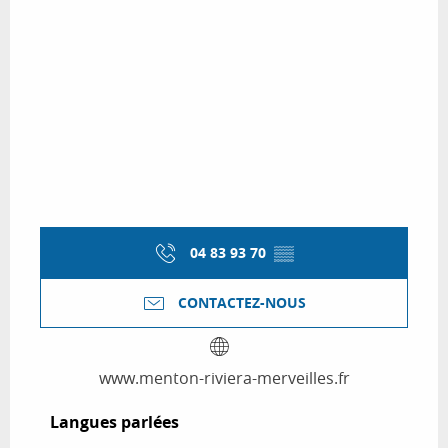
04 83 93 70
▒▒
CONTACTEZ-NOUS
www.menton-riviera-merveilles.fr
Langues parlées
Langues parlées