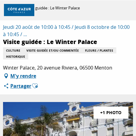
Aller
Accueil
Visite guidée : Le Winter Palace
au
contenu
principal
Jeudi 20 août de 10:00 à 10:45 / Jeudi 8 octobre de 10:00
DÉCOUVRIR
à 10:45 / ...
Visite guidée : Le Winter Palace
À FAIRE
CULTURE
VISITE GUIDÉE ET/OU COMMENTÉE
FLEURS / PLANTES
HISTORIQUE
Winter Palace, 20 avenue Riviera, 06500 Menton
SÉJOURNER
M'y rendre
Ajouter aux favoris
Partager
+1 PHOTO