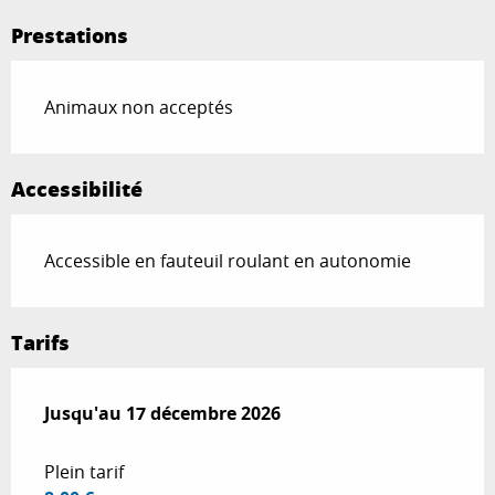
Prestations
Animaux non acceptés
Accessibilité
Accessible en fauteuil roulant en autonomie
Tarifs
Du
Jusqu'au
21 mai 2026
17 décembre 2026
au
17 décembre 2026
Plein tarif