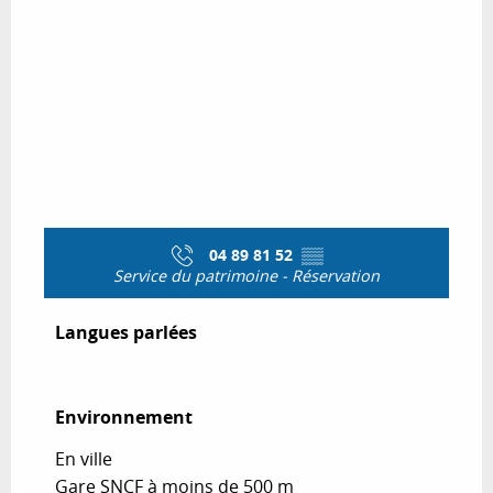
04 89 81 52
▒▒
Service du patrimoine - Réservation
Langues parlées
Langues parlées
Environnement
Environnement
En ville
Gare SNCF à moins de 500 m