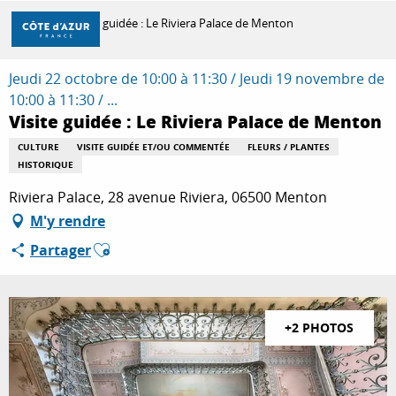
Aller
Accueil
Visite guidée : Le Riviera Palace de Menton
au
contenu
principal
Jeudi 22 octobre de 10:00 à 11:30 / Jeudi 19 novembre de
DÉCOUVRIR
10:00 à 11:30 / ...
Visite guidée : Le Riviera Palace de Menton
À FAIRE
CULTURE
VISITE GUIDÉE ET/OU COMMENTÉE
FLEURS / PLANTES
HISTORIQUE
Riviera Palace, 28 avenue Riviera, 06500 Menton
SÉJOURNER
M'y rendre
Ajouter aux favoris
Partager
+2 PHOTOS