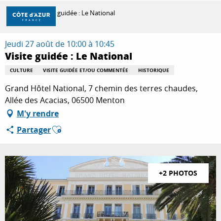
Aller
Accueil
Visite guidée : Le National
au
contenu
principal
Jeudi 27 août de 10:00 à 10:45
DÉCOUVRIR
Visite guidée : Le National
CULTURE
VISITE GUIDÉE ET/OU COMMENTÉE
HISTORIQUE
À FAIRE
Grand Hôtel National, 7 chemin des terres chaudes,
Allée des Acacias, 06500 Menton
M'y rendre
SÉJOURNER
Ajouter aux favoris
Partager
+2 PHOTOS