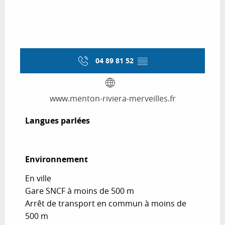
04 89 81 52
▒▒
www.menton-riviera-merveilles.fr
Langues parlées
Langues parlées
Environnement
Environnement
En ville
Gare SNCF à moins de 500 m
Arrêt de transport en commun à moins de
500 m