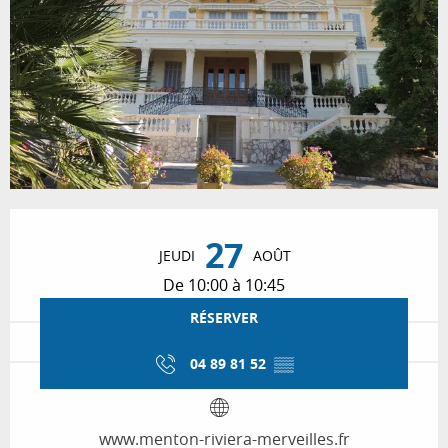
Ouverture et coordonnées
27
JEUDI
AOÛT
De 10:00 à 10:45
RÉSERVER
04 89 81 52
▒▒
www.menton-riviera-merveilles.fr