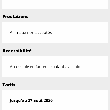
Prestations
Animaux non acceptés
Accessibilité
Accessible en fauteuil roulant avec aide
Tarifs
Du
Jusqu'au
15 janvier 2026
27 août 2026
au
27 août 2026