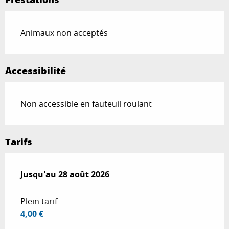
Animaux non acceptés
Accessibilité
Non accessible en fauteuil roulant
Tarifs
Du
Jusqu'au
22 avril 2026
28 août 2026
au
28 août 2026
Plein tarif
4,00 €