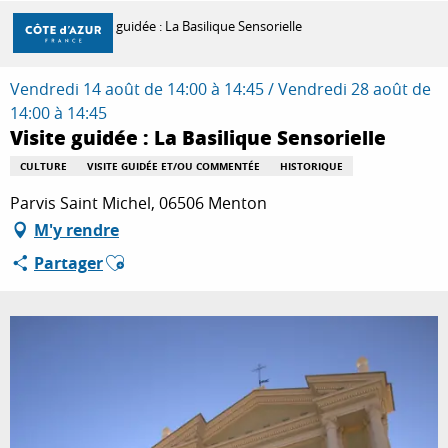
Aller
Accueil
Visite guidée : La Basilique Sensorielle
au
contenu
principal
Vendredi 14 août de 14:00 à 14:45 / Vendredi 28 août de
DÉCOUVRIR
14:00 à 14:45
Visite guidée : La Basilique Sensorielle
À FAIRE
CULTURE
VISITE GUIDÉE ET/OU COMMENTÉE
HISTORIQUE
Parvis Saint Michel, 06506 Menton
M'y rendre
SÉJOURNER
Ajouter aux favoris
Partager