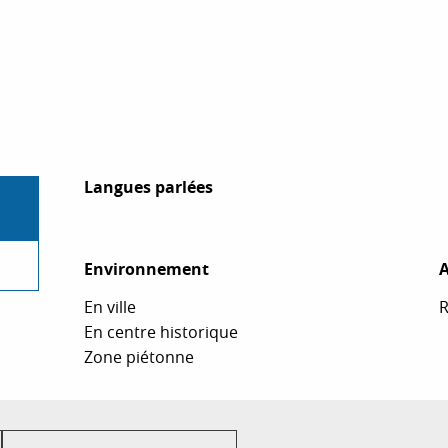
Langues parlées
Langues parlées
Environnement
Environnement
A
A
En ville
R
En centre historique
Zone piétonne