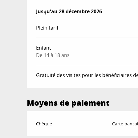
Du
Jusqu'au
9 juin 2026
28 décembre 2026
au
28 décembre 2026
Plein tarif
Enfant
De 14 à 18 ans
Gratuité des visites pour les bénéficiaires de
Moyens de paiement
Chèque
Carte bancai