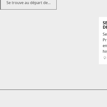
Se trouve au départ de...
S
D
Se
Pr
en
hi