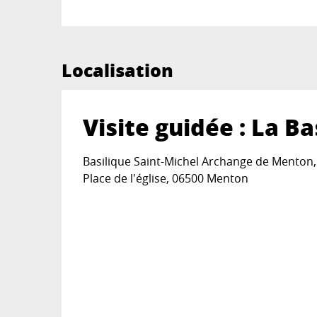
Vendredi 11 septembre 2026
Localisation
Mardi 15 septembre 2026
Visite guidée : La B
Mardi 22 septembre 2026
Vendredi 25 septembre 2026
Basilique Saint-Michel Archange de Menton, P
Place de l'église, 06500 Menton
Vendredi 9 octobre 2026
Vendredi 23 octobre 2026
Vendredi 6 novembre 2026