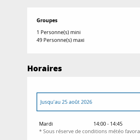
Groupes
Groupes
1 Personne(s) mini
49 Personne(s) maxi
Horaires
Jusqu'au
25 août 2026
Mardi 1 septembre 2026
Mardi
14:00 - 14:45
* Sous réserve de conditions météo favora
Mardi 8 septembre 2026