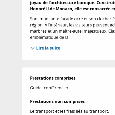
joyau de l’architecture baroque. Construit
Honoré II de Monaco, elle est consacrée e
Son imposante façade ocre et son clocher éla
région. À l’intérieur, les visiteurs peuvent
marbres et un maître-autel majestueux. Clas
emblématique de la...
Lire la suite
Prestations comprises
Prestations comprises
Guide -conférencier
Prestations non comprises
Prestations non comprises
Le transport et les frais liés au transport.