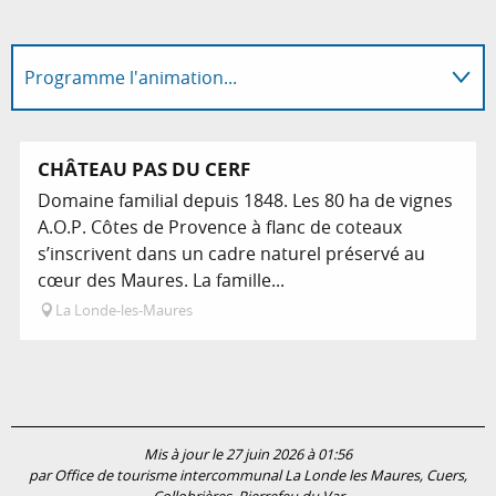
Programme l'animation...
Sur place
Réservable
CHÂTEAU PAS DU CERF
Domaine familial depuis 1848. Les 80 ha de vignes
En lien avec
A.O.P. Côtes de Provence à flanc de coteaux
s’inscrivent dans un cadre naturel préservé au
cœur des Maures. La famille...
La Londe-les-Maures
Mis à jour le 27 juin 2026 à 01:56
par Office de tourisme intercommunal La Londe les Maures, Cuers,