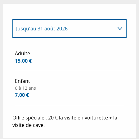
Jusqu'au
31 août 2026
Du
1 juin 2026
au
30 juin 2026
Adulte
15,00 €
Du
1 septembre 2026
au
30 septembre
2026
Enfant
Du
1 octobre 2026
au
31 mai 2027
6 à 12 ans
7,00 €
Offre spéciale : 20 € la visite en voiturette + la
visite de cave.