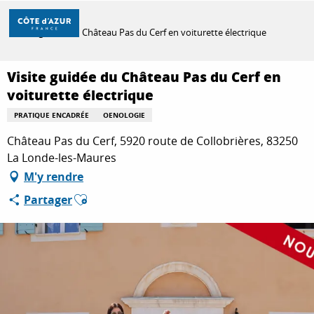
Aller
Accueil
au
Visite guidée du Château Pas du Cerf en voiturette électrique
contenu
principal
DÉCOUVRIR
Visite guidée du Château Pas du Cerf en
voiturette électrique
PRATIQUE ENCADRÉE
OENOLOGIE
À FAIRE
Château Pas du Cerf, 5920 route de Collobrières, 83250
La Londe-les-Maures
SÉJOURNER
M'y rendre
Ajouter aux favoris
Partager