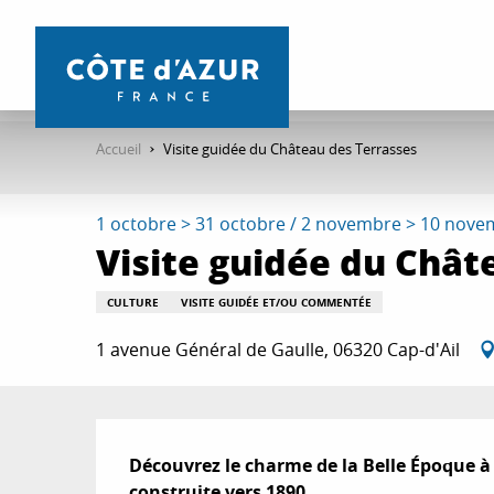
Aller
au
contenu
principal
Accueil
Visite guidée du Château des Terrasses
1 octobre > 31 octobre / 2 novembre > 10 novemb
Visite guidée du Chât
CULTURE
VISITE GUIDÉE ET/OU COMMENTÉE
1 avenue Général de Gaulle, 06320 Cap-d'Ail
Description
Découvrez le charme de la Belle Époque à tr
construite vers 1890.