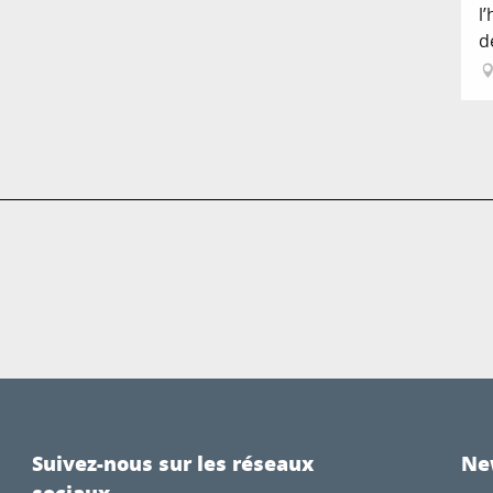
l
de
Suivez-nous sur les réseaux
Ne
sociaux