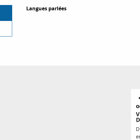
Langues parlées
Langues parlées
O
V
D
D
e