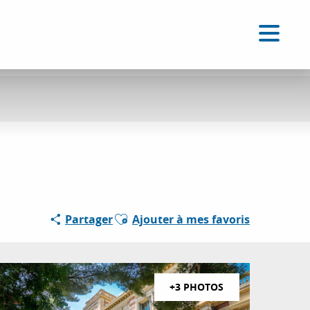
FR
Accessibilité
Recherche
Voir les favoris
Ajouter aux favoris
Partager
Ajouter à mes favoris
+3 PHOTOS