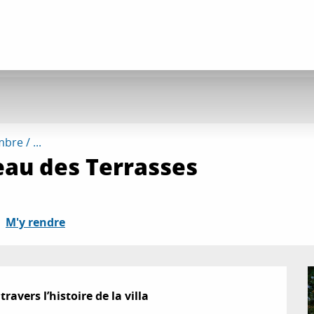
re / ...
eau des Terrasses
M'y rendre
avers l’histoire de la villa
