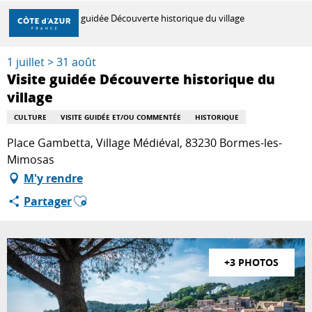
Aller
Accueil
Visite guidée Découverte historique du village
au
contenu
principal
1 juillet > 31 août
DÉCOUVRIR
Visite guidée Découverte historique du
village
À FAIRE
CULTURE
VISITE GUIDÉE ET/OU COMMENTÉE
HISTORIQUE
Place Gambetta, Village Médiéval, 83230 Bormes-les-
Mimosas
SÉJOURNER
M'y rendre
Ajouter aux favoris
Partager
+3 PHOTOS