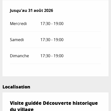
Du
Jusqu'au
1 juillet 2026
31 août 2026
au
31 août 2026
Mercredi
17:30 - 19:00
Samedi
17:30 - 19:00
Dimanche
17:30 - 19:00
Localisation
Visite guidée Découverte historique
du village