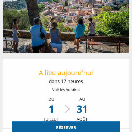
Ouverture et coordonnées
A lieu aujourd'hui
dans 17 heures
Voir les horaires
DU
AU
1
31
JUILLET
AOÛT
RÉSERVER